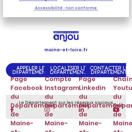
Accessibilité : non conforme
maine-et-loire.fr
APPELER LE
LOCALISER LE
CONTACTER LE
DÉPARTEMENT
DÉPARTEMENT
DÉPARTEMENT
Page
Compte
Page
Chaî
Facebook
Instagram
Linkedin
Yout
du
du
du
du
Le Département sur les réseaux sociaux
Département
Département
Département
Dépa
de
de
de
de
Maine-
Maine-
Maine-
Main
et-
et-
et-
et-