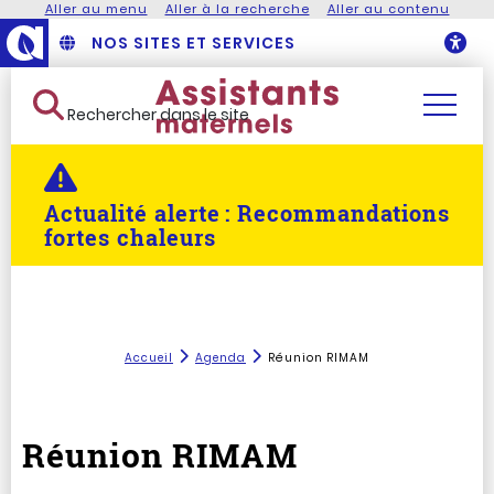
Aller au menu
Aller à la recherche
Aller au contenu
NOS SITES ET SERVICES
O
Rechercher dans le site
Actualité alerte :
Recommandations
fortes chaleurs
Accueil
Agenda
Réunion RIMAM
Réunion RIMAM